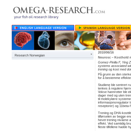
2010/06/16
Research Norwegian
Neurosc – Kosthold m
Gomez-Pinilla F, Ying Z
systems associated with
trening og kost med d
På grunn av den sterke 
for å bestemme effekte
Studiene ble sentrert 
tenkes å regulere hjern
Vokse hannrotter ble e
dager med og uten treni
til molekylære systeme
informasjonsregulator t
reseptorer) og 11beta
Trening og DHA-kosttils
tilførselen av begge en
hevet trening nivåene 
effekt. Ved samtidig bru
fleste tilfellene hadde